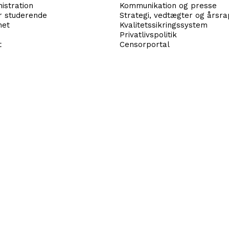
istration
Kommunikation og presse
r studerende
Strategi, vedtægter og årsr
net
Kvalitetssikringssystem
Privatlivspolitik
t
Censorportal