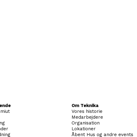
rende
Om Teknika
imiut
Vores historie
Medarbejdere
ing
Organisation
nder
Lokationer
dning
Åbent Hus og andre events