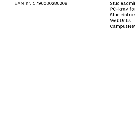
EAN nr. 5790000280209
Studieadmin
PC-krav fo
Studieintra
WebUntis
CampusNe