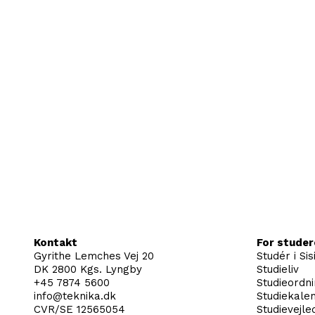
Kontakt
For stude
Gyrithe Lemches Vej 20
Studér i Sis
DK 2800 Kgs. Lyngby
Studieliv
+45 7874 5600
Studieordn
info@teknika.dk
Studiekale
CVR/SE 12565054
Studievejle