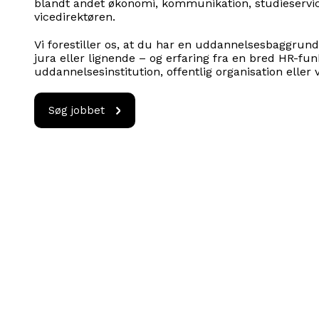
blandt andet økonomi, kommunikation, studieserv
vicedirektøren.
Vi forestiller os, at du har en uddannelsesbaggrund 
jura eller lignende – og erfaring fra en bred HR-fun
uddannelsesinstitution, offentlig organisation elle
Søg
Søg jobbet
jobbet