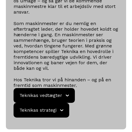
os umage – og så gør vi de kommende
maskinmestre klar til et arbejdsliv med stort
ansvar.
Som maskinmester er du nemlig en
eftertragtet leder, der holder hovedet koldt og
hænderne i gang. En maskinmester ser
sammenhænge, bruger teorien i praksis og
ved, hvordan tingene fungerer. Med grønne
kompetencer spiller Teknika en hovedrolle i
fremtidens bæredygtige udvikling. Vi driver
innovationen og baner vejen for dem, der
både kan og vil.
Hos Teknika tror vi på hinanden – og på en
fremtid som maskinmester.
Teknikas
Teknikas vedtægter
vedtægter
Teknikas
Teknikas strategi
strategi