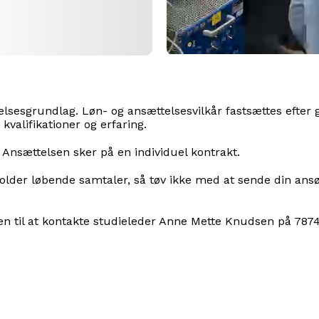
telsesgrundlag. Løn- og ansættelsesvilkår fastsættes efte
valifikationer og erfaring.
 Ansættelsen sker på en individuel kontrakt.
 holder løbende samtaler, så tøv ikke med at sende din ansøg
men til at kontakte studieleder Anne Mette Knudsen på 78