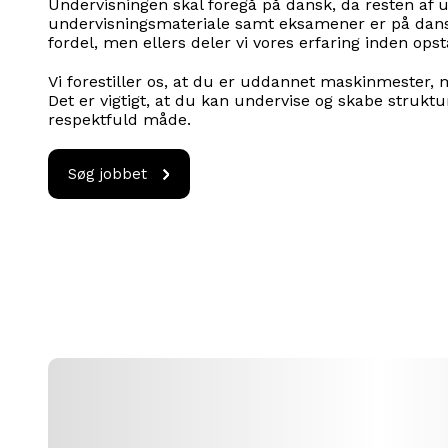
Undervisningen skal foregå på dansk, da resten af
undervisningsmateriale samt eksamener er på dansk
fordel, men ellers deler vi vores erfaring inden opst
Vi forestiller os, at du er uddannet maskinmester, 
Det er vigtigt, at du kan undervise og skabe strukt
respektfuld måde.
Søg
Søg jobbet
jobbet