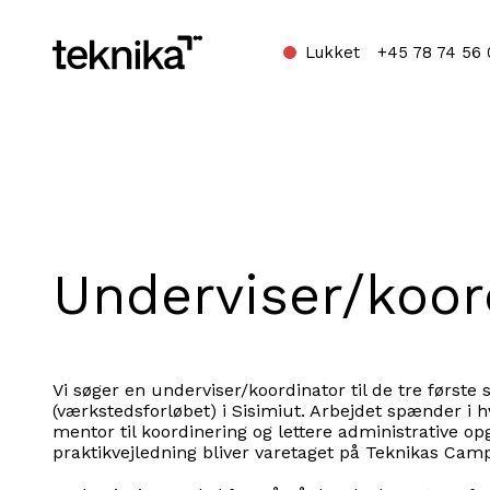
Lukket
+45 78 74 56 
Home
Underviser/koord
Vi søger en underviser/koordinator til de tre førs
(værkstedsforløbet) i Sisimiut.
Arbejdet spænder i h
mentor til koordinering og lettere administrative op
praktikvejledning bliver varetaget på Teknikas Camp