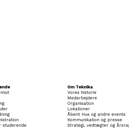
rende
Om Teknika
imiut
Vores historie
Medarbejdere
ing
Organisation
nder
Lokationer
dning
Åbent Hus og andre events
istration
Kommunikation og presse
r studerende
Strategi, vedtægter og årsr