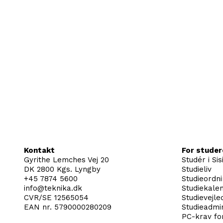
Kontakt
For stude
Gyrithe Lemches Vej 20
Studér i Sis
DK 2800 Kgs. Lyngby
Studieliv
+45 7874 5600
Studieordn
info@teknika.dk
Studiekale
CVR/SE 12565054
Studievejle
EAN nr. 5790000280209
Studieadmin
PC-krav fo