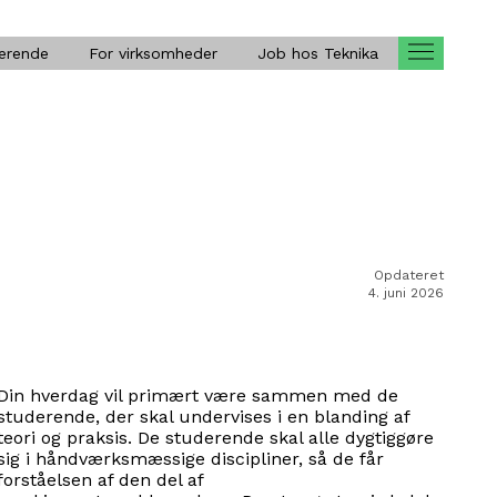
Open
derende
For virksomheder
Job hos Teknika
menu
Opdateret
4. juni 2026
Din hverdag vil primært være sammen med de
studerende, der skal undervises i en blanding af
teori og praksis. De studerende skal alle dygtiggøre
sig i håndværksmæssige discipliner, så de får
forståelsen af den del af