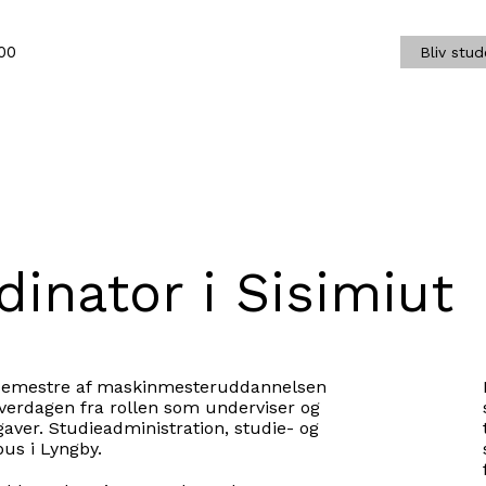
00
Bliv stu
inator i Sisimiut
te semestre af maskinmesteruddannelsen
verdagen fra rollen som underviser og
gaver. Studieadministration, studie- og
us i Lyngby.