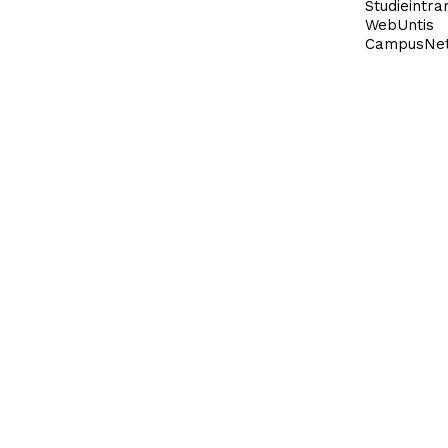
Studieintra
WebUntis
CampusNe