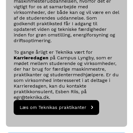
maskinmesteruddannelsen, hvorfor det er
vigtigt for os at samarbejde med
virksomheder, der både kan og vil være en del
af de studerendes uddannelse. Som
godkendt praktiksted får I adgang til
opdateret viden og tekniske færdigheder
inden for grøn omstilling, energiforsyning og
driftsoptimering.
To gange årligt er Teknika vært for
Karrieredagen
på Campus Lyngby, som er
mødet mellem studerende og virksomheder,
der har brug for færdige maskinmestre,
praktikanter og studentermedhjælpere. Er du
som virksomhed interesseret i at deltage i
Karrieredagen, kan du kontakte
praktikkonsulent, Esben Riis, på
egr@teknika.dk.
Læs om Teknikas
Læs om Teknikas praktikanter
praktikanter