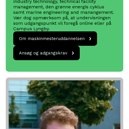
industry technology, technical facility
management, den grønne energis cyklus
samt marine engineering and manangement.
Vær dog opmærksom på, at undervisningen
som udgangspunkt vil foregå online eller på
Campus Lyngby.
Om
Om maskinmesteruddannelsen
maskinmesteruddannelsen
Ansøg og
Ansøg og adgangskrav
adgangskrav