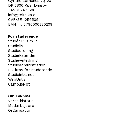
Gyrithe Lemches Vej 20
DK 2800 Kgs. Lyngby
+45 7874 5600
info@teknika.dk
CVR/SE 12565054
EAN nr. 5790000280209
For studerende
Studér i Sisimiut
Studieliv
Studieordning
Studiekalender
Studievejledning
Studieadministration
PC-krav for studerende
Studieintranet
WebUntis
CampusNet
Om Teknika
Vores historie
Medarbejdere
Organisation